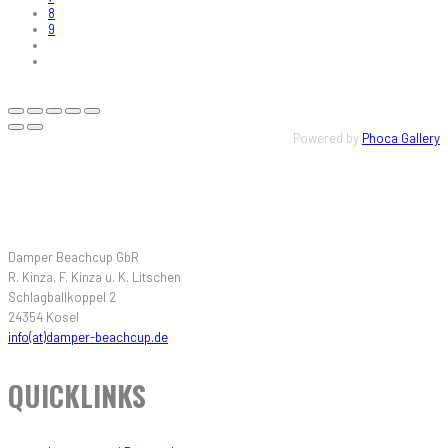
8
9
Powered by
Phoca Gallery
KONTAKT
Damper Beachcup GbR
R. Kinza, F. Kinza u. K. Litschen
Schlagballkoppel 2
24354 Kosel
info(at)damper-beachcup.de
QUICKLINKS