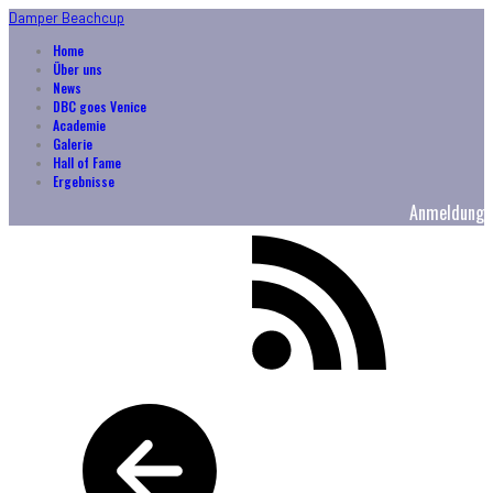
Damper Beachcup
Home
Über uns
News
DBC goes Venice
Academie
Galerie
Hall of Fame
Ergebnisse
Anmeldung