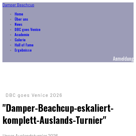
Damper Beachcup
Home
Über uns
News
DBC goes Venice
Academie
Galerie
Hall of Fame
Ergebnisse
Anmeldung
DBC goes Venice 2026
"Damper-Beachcup-eskaliert-
komplett-Auslands-Turnier"
Unser Auslandsturnier 2026