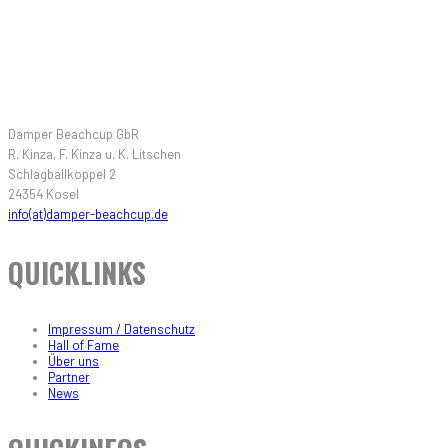
KONTAKT
Damper Beachcup GbR
R. Kinza, F. Kinza u. K. Litschen
Schlagballkoppel 2
24354 Kosel
info(at)damper-beachcup.de
QUICKLINKS
Impressum / Datenschutz
Hall of Fame
Über uns
Partner
News