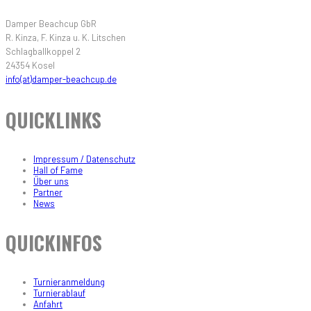
Damper Beachcup GbR
R. Kinza, F. Kinza u. K. Litschen
Schlagballkoppel 2
24354 Kosel
info(at)damper-beachcup.de
QUICKLINKS
Impressum / Datenschutz
Hall of Fame
Über uns
Partner
News
QUICKINFOS
Turnieranmeldung
Turnierablauf
Anfahrt