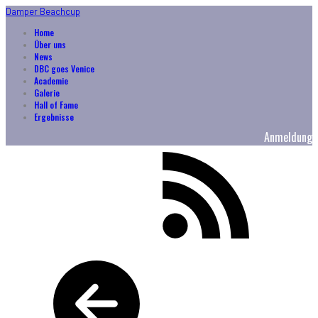
Damper Beachcup
Home
Über uns
News
DBC goes Venice
Academie
Galerie
Hall of Fame
Ergebnisse
Anmeldung