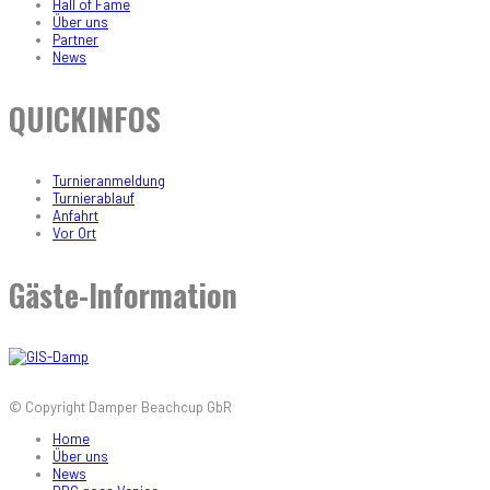
Hall of Fame
Über uns
Partner
News
QUICKINFOS
Turnieranmeldung
Turnierablauf
Anfahrt
Vor Ort
Gäste-Information
© Copyright Damper Beachcup GbR
Home
Über uns
News