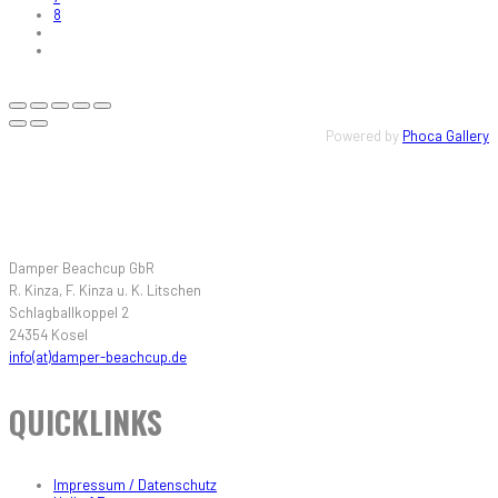
8
Powered by
Phoca Gallery
KONTAKT
Damper Beachcup GbR
R. Kinza, F. Kinza u. K. Litschen
Schlagballkoppel 2
24354 Kosel
info(at)damper-beachcup.de
QUICKLINKS
Impressum / Datenschutz