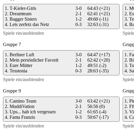
1.
T-Kieler-Girls
3-0
64:43
(+21)
1.
M
2.
Dreamteam
2-1
62:41
(+21)
2.
Es
3.
Bagger Sisters
1-2
49:60
(-11)
3.
Te
4.
Lets zerfetz das Netz
0-3
32:63
(-31)
4.
Ba
Spiele ein/ausblenden
Spiel
Gruppe 7
Grupp
1.
Berliner Luft
3-0
64:47
(+17)
1.
Fa
2.
Mein persönlicher Favorit
2-1
62:42
(+20)
2.
B
3.
Eure Mütter
1-2
49:51
(-2)
3.
To
4.
Tesstonia
0-3
28:63
(-35)
4.
Sa
Spiele ein/ausblenden
Spiel
Gruppe 9
Grupp
1.
Camino Team
3-0
63:42
(+21)
1.
Pi
2.
MuddiVation
2-1
56:56
(0)
2.
Ff
3.
Ups... hab ich vergessen
1-2
61:65
(-4)
3.
Vi
4.
Fanta Franzis
0-3
50:67
(-17)
4.
Ca
Spiele ein/ausblenden
Spiel