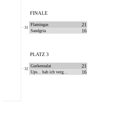
FINALE
21
Flamingas
31
16
Sandgria
PLATZ 3
21
Gurkensalat
32
16
Ups... hab ich verg...