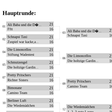
Hauptrunde:
21
Ali Baba und die D�...
01
16
Fftt
2
Ali Baba und die D�...
03
1
Schnapsi Taxi
21
Schnapsi Taxi
02
16
Zuspiel war kacke,a...
21
Die Limoncellos
04
16
Stiftung Wadentest
2
Die Limoncellos
06
1
Die holtzige Gardin...
21
Schmutzengel
05
16
Die holtzige Gardin...
21
Pretty Pritschers
07
16
Richter Sisters
2
Pretty Pritschers
09
1
Camino Team
21
Bimonane
08
16
Camino Team
21
Berliner Luft
10
16
Die Wiedemädchen
2
Die Wiedemädchen
12
1
1, 2, 3 gute Laune