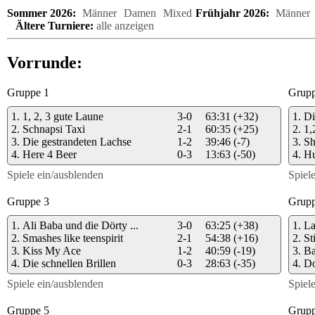
Sommer 2026:
Männer
Damen
Mixed
Frühjahr 2026:
Männer
Ältere Turniere:
alle anzeigen
Vorrunde:
Gruppe 1
Grupp
1.
1, 2, 3 gute Laune
3-0
63:31
(+32)
1.
Di
2.
Schnapsi Taxi
2-1
60:35
(+25)
2.
1,
3.
Die gestrandeten Lachse
1-2
39:46
(-7)
3.
Sh
4.
Here 4 Beer
0-3
13:63
(-50)
4.
Hu
Spiele ein/ausblenden
Spiel
Gruppe 3
Grupp
1.
Ali Baba und die Dörty ...
3-0
63:25
(+38)
1.
La
2.
Smashes like teenspirit
2-1
54:38
(+16)
2.
St
3.
Kiss My Ace
1-2
40:59
(-19)
3.
Ba
4.
Die schnellen Brillen
0-3
28:63
(-35)
4.
Do
Spiele ein/ausblenden
Spiel
Gruppe 5
Grupp