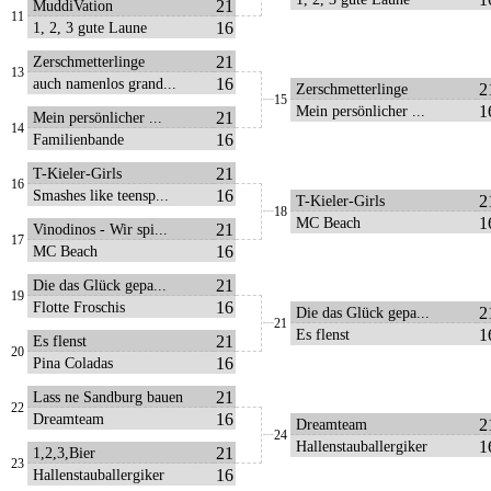
21
MuddiVation
11
16
1, 2, 3 gute Laune
21
Zerschmetterlinge
13
16
auch namenlos grand...
2
Zerschmetterlinge
15
1
Mein persönlicher ...
21
Mein persönlicher ...
14
16
Familienbande
21
T-Kieler-Girls
16
16
Smashes like teensp...
2
T-Kieler-Girls
18
1
MC Beach
21
Vinodinos - Wir spi...
17
16
MC Beach
21
Die das Glück gepa...
19
16
Flotte Froschis
2
Die das Glück gepa...
21
1
Es flenst
21
Es flenst
20
16
Pina Coladas
21
Lass ne Sandburg bauen
22
16
Dreamteam
2
Dreamteam
24
1
Hallenstauballergiker
21
1,2,3,Bier
23
16
Hallenstauballergiker