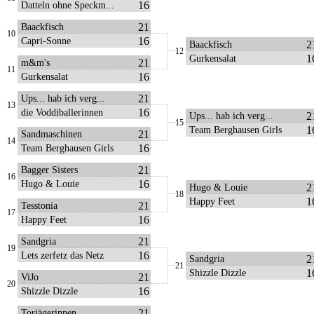
16
Datteln ohne Speckm...
21
Baackfisch
10
16
Capri-Sonne
2
Baackfisch
12
1
Gurkensalat
21
m&m's
11
16
Gurkensalat
21
Ups... hab ich verg...
13
16
die Voddiballerinnen
2
Ups... hab ich verg...
15
1
Team Berghausen Girls
21
Sandmaschinen
14
16
Team Berghausen Girls
21
Bagger Sisters
16
16
Hugo & Louie
2
Hugo & Louie
18
1
Happy Feet
21
Tesstonia
17
16
Happy Feet
21
Sandgria
19
16
Lets zerfetz das Netz
2
Sandgria
21
1
Shizzle Dizzle
21
ViJo
20
16
Shizzle Dizzle
21
Torjägerinnen