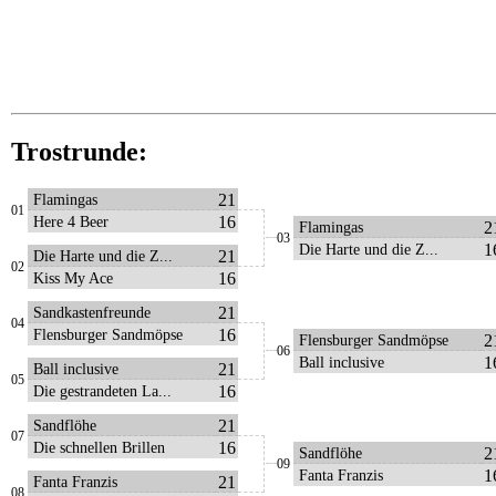
Trostrunde:
21
Flamingas
01
16
Here 4 Beer
2
Flamingas
03
1
Die Harte und die Z...
21
Die Harte und die Z...
02
16
Kiss My Ace
21
Sandkastenfreunde
04
16
Flensburger Sandmöpse
2
Flensburger Sandmöpse
06
1
Ball inclusive
21
Ball inclusive
05
16
Die gestrandeten La...
21
Sandflöhe
07
16
Die schnellen Brillen
2
Sandflöhe
09
1
Fanta Franzis
21
Fanta Franzis
08