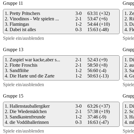
Gruppe 11
Grupp
1.
Pretty Pritschers
3-0
63:31
(+32)
1.
Ze
2.
Vinodinos - Wir spielen ...
2-1
53:47
(+6)
2.
Ri
3.
Flamingas
1-2
54:44
(+10)
3.
Da
4.
Dabei ist alles
0-3
15:63
(-48)
4.
Fl
Spiele ein/ausblenden
Spiel
Gruppe 13
Grupp
1.
Zuspiel war kacke,aber s...
2-1
52:43
(+9)
1.
Di
2.
Flotte Froschis
2-1
58:50
(+8)
2.
au
3.
Sandflöhe
1-2
56:60
(-4)
3.
Sa
4.
Die Harte und die Zarte
1-2
50:63
(-13)
4.
Gu
Spiele ein/ausblenden
Spiel
Gruppe 15
Grupp
1.
Hallenstauballergiker
3-0
63:26
(+37)
1.
Di
2.
Die Wiedemädchen
2-1
57:38
(+19)
2.
Sc
3.
Sandkastenfreunde
1-2
37:46
(-9)
3.
Ha
4.
die Voddiballerinnen
0-3
16:63
(-47)
4.
m
Spiele ein/ausblenden
Spiel