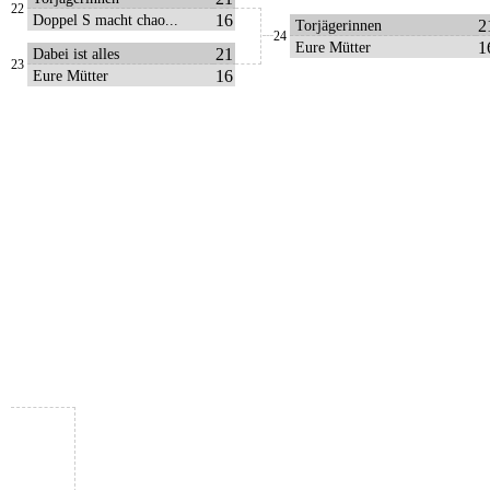
22
16
Doppel S macht chao...
2
Torjägerinnen
24
1
Eure Mütter
21
Dabei ist alles
23
16
Eure Mütter