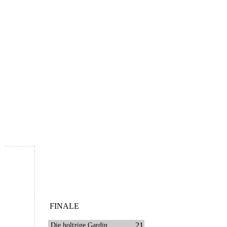
FINALE
21
Die holtzige Gardin...