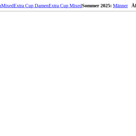
n
Mixed
Extra Cup Damen
Extra Cup Mixed
Sommer 2025:
Männer
Äl