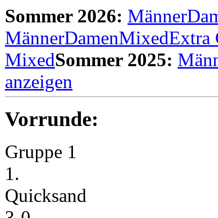
Sommer 2026:
Männer
Da
Männer
Damen
Mixed
Extra
Mixed
Sommer 2025:
Männ
anzeigen
Vorrunde:
Gruppe 1
1.
Quicksand
3-0