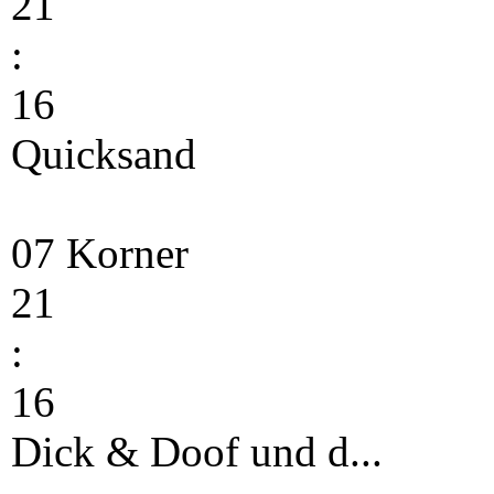
21
:
16
Quicksand
07 Korner
21
:
16
Dick & Doof und d...