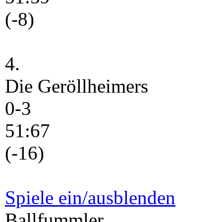
(-8)
4.
Die Geröllheimers
0-3
51:67
(-16)
Spiele ein/ausblenden
Ballfummler